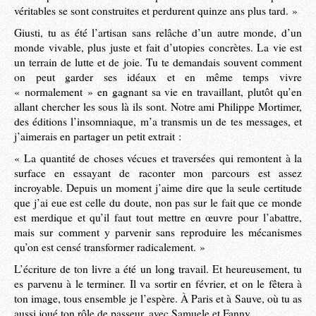
véritables se sont construites et perdurent quinze ans plus tard. »
Giusti, tu as été l’artisan sans relâche d’un autre monde, d’un
monde vivable, plus juste et fait d’utopies concrètes. La vie est
un terrain de lutte et de joie. Tu te demandais souvent comment
on peut garder ses idéaux et en même temps vivre
« normalement » en gagnant sa vie en travaillant, plutôt qu’en
allant chercher les sous là ils sont. Notre ami Philippe Mortimer,
des éditions l’insomniaque, m’a transmis un de tes messages, et
j’aimerais en partager un petit extrait :
« La quantité de choses vécues et traversées qui remontent à la
surface en essayant de raconter mon parcours est assez
incroyable. Depuis un moment j’aime dire que la seule certitude
que j’ai eue est celle du doute, non pas sur le fait que ce monde
est merdique et qu’il faut tout mettre en œuvre pour l’abattre,
mais sur comment y parvenir sans reproduire les mécanismes
qu’on est censé transformer radicalement. »
L’écriture de ton livre a été un long travail. Et heureusement, tu
es parvenu à le terminer. Il va sortir en février, et on le fêtera à
ton image, tous ensemble je l’espère. À Paris et à Sauve, où tu as
aussi joué ton rôle de passeur, avec Samuele et Fanny.