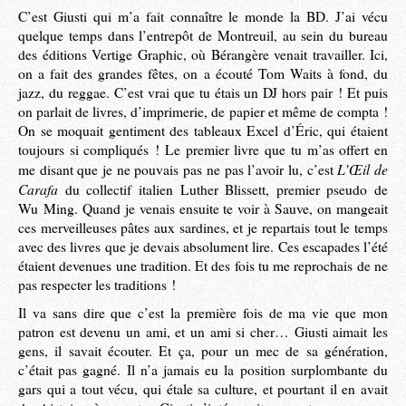
C’est Giusti qui m’a fait connaître le monde la BD. J’ai vécu
quelque temps dans l’entrepôt de Montreuil, au sein du bureau
des éditions Vertige Graphic, où Bérangère venait travailler. Ici,
on a fait des grandes fêtes, on a écouté Tom Waits à fond, du
jazz, du reggae. C’est vrai que tu étais un DJ hors pair ! Et puis
on parlait de livres, d’imprimerie, de papier et même de compta !
On se moquait gentiment des tableaux Excel d’Éric, qui étaient
toujours si compliqués ! Le premier livre que tu m’as offert en
L’Œil de
me disant que je ne pouvais pas ne pas l’avoir lu, c’est
Carafa
du collectif italien Luther Blissett, premier pseudo de
Wu Ming. Quand je venais ensuite te voir à Sauve, on mangeait
ces merveilleuses pâtes aux sardines, et je repartais tout le temps
avec des livres que je devais absolument lire. Ces escapades l’été
étaient devenues une tradition. Et des fois tu me reprochais de ne
pas respecter les traditions !
Il va sans dire que c’est la première fois de ma vie que mon
patron est devenu un ami, et un ami si cher… Giusti aimait les
gens, il savait écouter. Et ça, pour un mec de sa génération,
c’était pas gagné. Il n’a jamais eu la position surplombante du
gars qui a tout vécu, qui étale sa culture, et pourtant il en avait