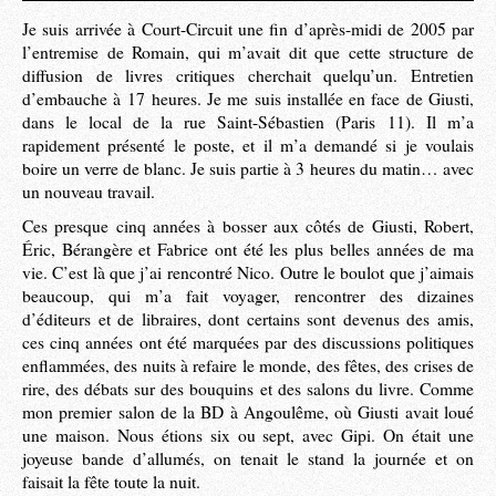
Je suis arrivée à Court-Circuit une fin d’après-midi de 2005 par
l’entremise de Romain, qui m’avait dit que cette structure de
diffusion de livres critiques cherchait quelqu’un. Entretien
d’embauche à 17 heures. Je me suis installée en face de Giusti,
dans le local de la rue Saint-Sébastien (Paris 11). Il m’a
rapidement présenté le poste, et il m’a demandé si je voulais
boire un verre de blanc. Je suis partie à 3 heures du matin… avec
un nouveau travail.
Ces presque cinq années à bosser aux côtés de Giusti, Robert,
Éric, Bérangère et Fabrice ont été les plus belles années de ma
vie. C’est là que j’ai rencontré Nico. Outre le boulot que j’aimais
beaucoup, qui m’a fait voyager, rencontrer des dizaines
d’éditeurs et de libraires, dont certains sont devenus des amis,
ces cinq années ont été marquées par des discussions politiques
enflammées, des nuits à refaire le monde, des fêtes, des crises de
rire, des débats sur des bouquins et des salons du livre. Comme
mon premier salon de la BD à Angoulême, où Giusti avait loué
une maison. Nous étions six ou sept, avec Gipi. On était une
joyeuse bande d’allumés, on tenait le stand la journée et on
faisait la fête toute la nuit.