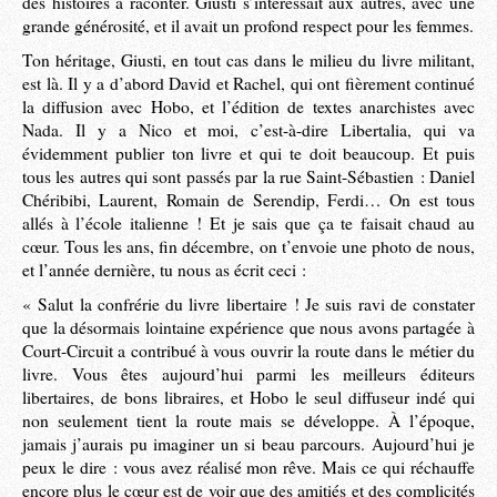
des histoires à raconter. Giusti s’intéressait aux autres, avec une
grande générosité, et il avait un profond respect pour les femmes.
Ton héritage, Giusti, en tout cas dans le milieu du livre militant,
est là. Il y a d’abord David et Rachel, qui ont fièrement continué
la diffusion avec Hobo, et l’édition de textes anarchistes avec
Nada. Il y a Nico et moi, c’est-à-dire Libertalia, qui va
évidemment publier ton livre et qui te doit beaucoup. Et puis
tous les autres qui sont passés par la rue Saint-Sébastien : Daniel
Chéribibi, Laurent, Romain de Serendip, Ferdi… On est tous
allés à l’école italienne ! Et je sais que ça te faisait chaud au
cœur. Tous les ans, fin décembre, on t’envoie une photo de nous,
et l’année dernière, tu nous as écrit ceci :
« Salut la confrérie du livre libertaire ! Je suis ravi de constater
que la désormais lointaine expérience que nous avons partagée à
Court-Circuit a contribué à vous ouvrir la route dans le métier du
livre. Vous êtes aujourd’hui parmi les meilleurs éditeurs
libertaires, de bons libraires, et Hobo le seul diffuseur indé qui
non seulement tient la route mais se développe. À l’époque,
jamais j’aurais pu imaginer un si beau parcours. Aujourd’hui je
peux le dire : vous avez réalisé mon rêve. Mais ce qui réchauffe
encore plus le cœur est de voir que des amitiés et des complicités