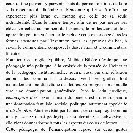
ceux qui ne peuvent y parvenir, mais de permettre à tous de faire
« la rencontre du littéraire ». Rencontre qui vise à offrir une
expérience plus large du monde que celle de sa seule
individualité. Dans le même temps, afin de ne pas mettre ses
élèves en échec au moment de l’examen, le professeur doit leur
apprendre peu à peu à couler le récit de cette expérience dans les
formes attendues par l’institution pour les épreuves du bac, à
savoir le commentaire composé, la dissertation et le commentaire
linéaire.
Pour tenir ce fragile équilibre, Mathieu Bilière développe une
pédagogie très politique, à la croisée de la pensée de Freinet et
de la pédagogie institutionnelle, nourrie aussi par une réflexion
autour des communs. Là-dessus vient se greffer tout
naturellement une didactique des lettres. Sa progression annuelle
vise une émancipation généralisée. Dans le latin juridique,
emancipare
c’est lever la main du père, c’est-à-dire suspendre
le
une domination familiale, sociale, politique, autrement appelée
droit du père
. Ainsi revisité par l’auteur, ce concept agit comme
une puissance quasi géologique : souterraine, « subversive »,
elle vient donner forme à tous les aspects du cours de lettres.
Cette pédagogie de l’émancipation repose sur deux gestes