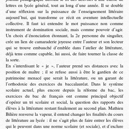
lettres en lycée général, tout au long d’une année. Il se double
d’une réflexion sur la puissance de l’enseignement littéraire
aujourd’hui, qui transforme ce récit en aventure intellectuelle
collective. Il faut ici entendre le mot puissance non comme
instrument de domination sociale, mais comme pouvoir d’agir.
Un choix d’énonciation étonnant, la 2e personne du singulier,
crée un lien de camaraderie joyeuse entre l’auteur et son lecteur
qui se trouve embauché d’emblée dans l’atelier de littérature,
déjà tenu comme capable, lui aussi, de faire tourner la classe de
la sorte.
En s’interdisant le « je », l’auteur prend ses distances avec la
position de maître ; il se refuse aussi à être le gardien de ce
patrimoine menacé que serait la littérature, ou un garant de
l’orthodoxie des exercices du baccalauréat. Dans le système
scolaire actuel, plus encore depuis la réforme du bac, les
exercices du bac de français ont comme principal objectif
d’opérer un tri scolaire et social, la question des rapports des
élèves à la littérature restant finalement au second plan. Mathieu
Bilière renverse la vapeur, il entend changer les finalités du cours
de littérature au lycée : il ne s’agit plus de faire entrer les élèves
qui le peuvent dans une norme scolaire (et sociale), et d’exclure