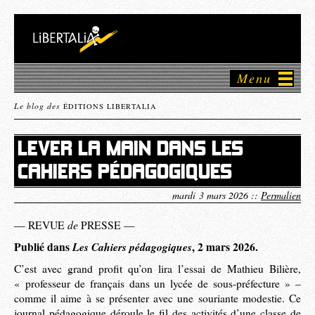
Menu
Le blog des
ÉDITIONS LIBERTALIA
LEVER LA MAIN DANS LES
CAHIERS PÉDAGOGIQUES
mardi 3 mars 2026 ::
Permalien
de
— REVUE
PRESSE —
Publié dans
Les Cahiers pédagogiques
, 2 mars 2026.
C’est avec grand profit qu’on lira l’essai de Mathieu Bilière,
« professeur de français dans un lycée de sous-préfecture » –
comme il aime à se présenter avec une souriante modestie. Ce
journal pédagogique déroule le fil des activités d’une classe de