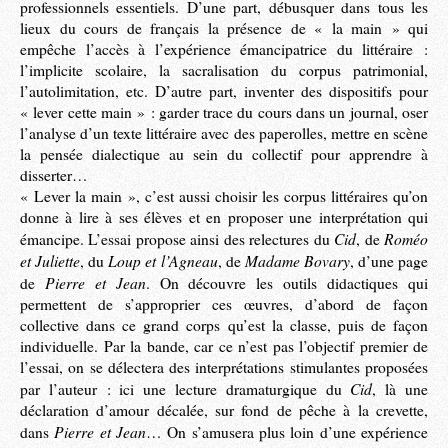
professionnels essentiels. D’une part, débusquer dans tous les
lieux du cours de français la présence de « la main » qui
empêche l’accès à l’expérience émancipatrice du littéraire :
l’implicite scolaire, la sacralisation du corpus patrimonial,
l’autolimitation, etc. D’autre part, inventer des dispositifs pour
« lever cette main » : garder trace du cours dans un journal, oser
l’analyse d’un texte littéraire avec des paperolles, mettre en scène
la pensée dialectique au sein du collectif pour apprendre à
disserter…
« Lever la main », c’est aussi choisir les corpus littéraires qu’on
donne à lire à ses élèves et en proposer une interprétation qui
Cid
Roméo
émancipe. L’essai propose ainsi des relectures du
, de
et Juliette
Loup et l’Agneau
Madame Bovary
, du
, de
, d’une page
Pierre et Jean
de
. On découvre les outils didactiques qui
permettent de s’approprier ces œuvres, d’abord de façon
collective dans ce grand corps qu’est la classe, puis de façon
individuelle. Par la bande, car ce n’est pas l’objectif premier de
l’essai, on se délectera des interprétations stimulantes proposées
Cid
par l’auteur : ici une lecture dramaturgique du
, là une
déclaration d’amour décalée, sur fond de pêche à la crevette,
Pierre et Jean
dans
… On s’amusera plus loin d’une expérience