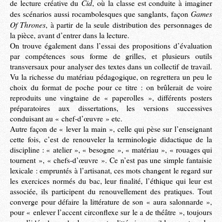
Cid
de lecture créative du
, où la classe est conduite à imaginer
Games
des scénarios aussi rocambolesques que sanglants, façon
Of Thrones
, à partir de la seule distribution des personnages de
la pièce, avant d’entrer dans la lecture.
On trouve également dans l’essai des propositions d’évaluation
par compétences sous forme de grilles, et plusieurs outils
transversaux pour analyser des textes dans un collectif de travail.
Vu la richesse du matériau pédagogique, on regrettera un peu le
choix du format de poche pour ce titre : on brûlerait de voire
reproduits une vingtaine de « paperolles », différents posters
préparatoires aux dissertations, les versions successives
conduisant au « chef-d’œuvre » etc.
Autre façon de « lever la main », celle qui pèse sur l’enseignant
cette fois, c’est de renouveler la terminologie didactique de la
discipline : « atelier », « besogne », « matériau », « rouages qui
tournent », « chefs-d’œuvre ». Ce n’est pas une simple fantaisie
lexicale : empruntés à l’artisanat, ces mots changent le regard sur
les exercices normés du bac, leur finalité, l’éthique qui leur est
associée, ils participent du renouvellement des pratiques. Tout
converge pour défaire la littérature de son « aura salonnarde »,
pour « enlever l’accent circonflexe sur le a de théâtre », toujours