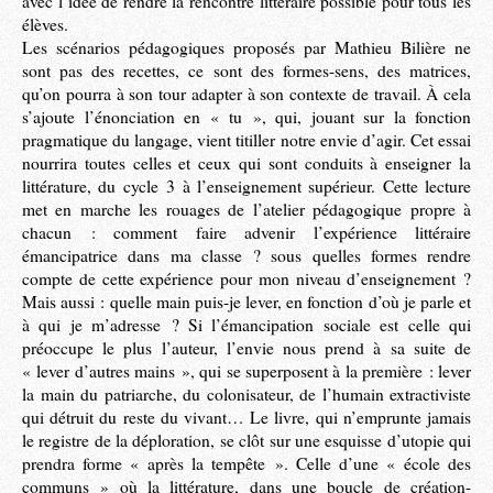
avec l’idée de rendre la rencontre littéraire possible pour tous les
élèves.
Les scénarios pédagogiques proposés par Mathieu Bilière ne
sont pas des recettes, ce sont des formes-sens, des matrices,
qu’on pourra à son tour adapter à son contexte de travail. À cela
s’ajoute l’énonciation en « tu », qui, jouant sur la fonction
pragmatique du langage, vient titiller notre envie d’agir. Cet essai
nourrira toutes celles et ceux qui sont conduits à enseigner la
littérature, du cycle 3 à l’enseignement supérieur. Cette lecture
met en marche les rouages de l’atelier pédagogique propre à
chacun : comment faire advenir l’expérience littéraire
émancipatrice dans ma classe ? sous quelles formes rendre
compte de cette expérience pour mon niveau d’enseignement ?
Mais aussi : quelle main puis-je lever, en fonction d’où je parle et
à qui je m’adresse ? Si l’émancipation sociale est celle qui
préoccupe le plus l’auteur, l’envie nous prend à sa suite de
« lever d’autres mains », qui se superposent à la première : lever
la main du patriarche, du colonisateur, de l’humain extractiviste
qui détruit du reste du vivant… Le livre, qui n’emprunte jamais
le registre de la déploration, se clôt sur une esquisse d’utopie qui
prendra forme « après la tempête ». Celle d’une « école des
communs » où la littérature, dans une boucle de création-