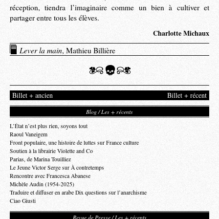
réception, tiendra l’imaginaire comme un bien à cultiver et
partager entre tous les élèves.
Charlotte Michaux
Lever la main
, Mathieu Billière
Billet + ancien
Billet + récent
Blog / Les + récents
L’État n’est plus rien, soyons tout
Raoul Vaneigem
Front populaire, une histoire de luttes sur France culture
Soutien à la librairie Violette and Co
Parias, de Marina Touilliez
Le Jeune Victor Serge sur À contretemps
Rencontre avec Francesca Abanese
Michèle Audin (1954-2025)
Traduire et diffuser en arabe Dix questions sur l’anarchisme
Ciao Giusti
Revue de Presse / Les + récents