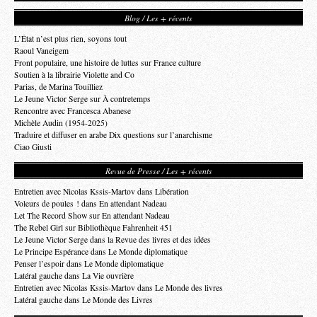
Blog / Les + récents
L’État n’est plus rien, soyons tout
Raoul Vaneigem
Front populaire, une histoire de luttes sur France culture
Soutien à la librairie Violette and Co
Parias, de Marina Touilliez
Le Jeune Victor Serge sur À contretemps
Rencontre avec Francesca Abanese
Michèle Audin (1954-2025)
Traduire et diffuser en arabe Dix questions sur l’anarchisme
Ciao Giusti
Revue de Presse / Les + récents
Entretien avec Nicolas Kssis-Martov dans Libération
Voleurs de poules ! dans En attendant Nadeau
Let The Record Show sur En attendant Nadeau
The Rebel Girl sur Bibliothèque Fahrenheit 451
Le Jeune Victor Serge dans la Revue des livres et des idées
Le Principe Espérance dans Le Monde diplomatique
Penser l’espoir dans Le Monde diplomatique
Latéral gauche dans La Vie ouvrière
Entretien avec Nicolas Kssis-Martov dans Le Monde des livres
Latéral gauche dans Le Monde des Livres