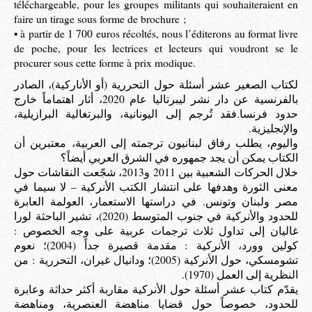
téléchargeable, pour les groupes militants qui souhaiteraient en
faire un tirage sous forme de brochure ;
• à partir de 1 700 euros récoltés, nous l’éditerons au format livre
de poche, pour les lectrices et lecteurs qui voudront se le
procurer sous cette forme à prix modique.
لكتاب الصغير عشر أسئلة حول التحررية (أو الأناركية)، الصادر
بالفرنسية عن دار نشر ليبرتاليا عام 2020، أثار اهتماماً خارج
حدود فرنسا.فقد تُرجم إلى اليونانية، والبرتغالية البرازيلية،
والإنجليزية.
واليوم، يطلب رفاق لبنانيون ترجمته إلى العربية، معتبرين أن
الكتاب يمكن أن يجد جمهوره في الشرق العربي أيضاً؟
خلال الحركات الشعبية بين 2011 و2013، شجّعت النقاشات حول
معنى الثورة وهدفها على انتشار الكتب الأنركية – لا سيما في
مصر ولبنان وتونس. في دراستها الاستعمار، العولمة العابرة
للحدود والأنركية في جنوب المتوسط (2020)، تشير الباحثة لورا
غاليان إلى تداول ثلاث ترجمات عربية على وجه الخصوص :
كولين وورد، الأنركية : مقدمة قصيرة جداً (2004)؛ نعوم
تشومسكي، حول الأنركية (2005)؛ ودانيال غيران، التحررية : من
النظرية إلى العمل (1970).
يقدّم كتاب عشر أسئلة حول الأنركية مقاربة أكثر حداثة وعابرة
للحدود، خصوصاً حول قضايا مناهضة العنصرية، ومناهضة