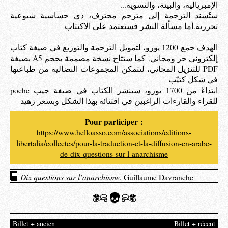
الإمبريالية، والبيئة، والنسوية...
ستُسند الترجمة إلى مترجم محترف، ذي حساسية شيوعية
تحررية.أما مسألة النشر فستعتمد على الاكتتاب
الهدف جمع 1200 يورو، لتمويل الترجمة والتوزيع في صيغة كتاب
إلكتروني حر ومجاني. كما ستتاح نسخة مصممة بحجم A5 بصيغة
PDF للتنزيل المجاني، لتتمكن المجموعات النضالية من طباعتها
في شكل كتيّب
ابتداءً من 1700 يورو، سينشر الكتاب في ضيغة جيب poche
للقراء والقارءات الراغبين في اقتنائه بهذا الشكل وبسعر زهيد
Pour participer :
https://www.helloasso.com/associations/editions-
libertalia/collectes/pour-la-traduction-et-la-diffusion-en-arabe-
de-dix-questions-sur-l-anarchisme
Dix questions sur l’anarchisme
, Guillaume Davranche
Billet + ancien
Billet + récent