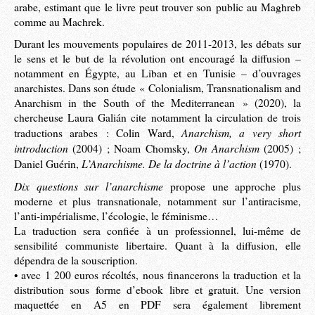
arabe, estimant que le livre peut trouver son public au Maghreb
comme au Machrek.
Durant les mouvements populaires de 2011-2013, les débats sur
le sens et le but de la révolution ont encouragé la diffusion –
notamment en Égypte, au Liban et en Tunisie – d’ouvrages
anarchistes. Dans son étude « Colonialism, Transnationalism and
Anarchism in the South of the Mediterranean » (2020), la
chercheuse Laura Galián cite notamment la circulation de trois
Anarchism, a very short
traductions arabes : Colin Ward,
introduction
On Anarchism
(2004) ; Noam Chomsky,
(2005) ;
L’Anarchisme. De la doctrine à l’action
Daniel Guérin,
(1970).
Dix questions sur l’anarchisme
propose une approche plus
moderne et plus transnationale, notamment sur l’antiracisme,
l’anti-impérialisme, l’écologie, le féminisme…
La traduction sera confiée à un professionnel, lui-même de
sensibilité communiste libertaire. Quant à la diffusion, elle
dépendra de la souscription.
• avec 1 200 euros récoltés, nous financerons la traduction et la
distribution sous forme d’ebook libre et gratuit. Une version
maquettée en A5 en PDF sera également librement