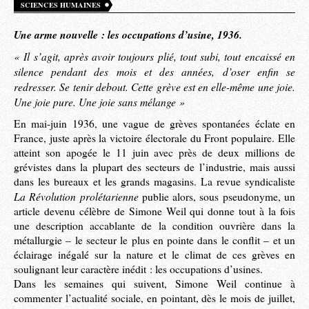
SCIENCES HUMAINES
Une arme nouvelle : les occupations d’usine, 1936.
« Il s’agit, après avoir toujours plié, tout subi, tout encaissé en
silence pendant des mois et des années, d’oser enfin se
redresser. Se tenir debout. Cette grève est en elle-même une joie.
Une joie pure. Une joie sans mélange »
En mai-juin 1936, une vague de grèves spontanées éclate en
France, juste après la victoire électorale du Front populaire. Elle
atteint son apogée le 11 juin avec près de deux millions de
grévistes dans la plupart des secteurs de l’industrie, mais aussi
dans les bureaux et les grands magasins. La revue syndicaliste
La Révolution prolétarienne
publie alors, sous pseudonyme, un
article devenu célèbre de Simone Weil qui donne tout à la fois
une description accablante de la condition ouvrière dans la
métallurgie – le secteur le plus en pointe dans le conflit – et un
éclairage inégalé sur la nature et le climat de ces grèves en
soulignant leur caractère inédit : les occupations d’usines.
Dans les semaines qui suivent, Simone Weil continue à
commenter l’actualité sociale, en pointant, dès le mois de juillet,