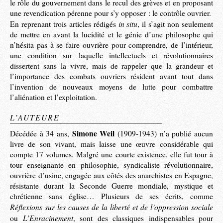
le rôle du gouvernement dans le recul des grèves et en proposant
une revendication pérenne pour s’y opposer : le contrôle ouvrier.
in situ
En reprenant trois articles rédigés
, il s’agit non seulement
de mettre en avant la lucidité et le génie d’une philosophe qui
n’hésita pas à se faire ouvrière pour comprendre, de l’intérieur,
une condition sur laquelle intellectuels et révolutionnaires
dissertent sans la vivre, mais de rappeler que la grandeur et
l’importance des combats ouvriers résident avant tout dans
l’invention de nouveaux moyens de lutte pour combattre
l’aliénation et l’exploitation.
L’AUTEURE
Simone Weil
Décédée à 34 ans,
(1909-1943) n’a publié aucun
livre de son vivant, mais laisse une œuvre considérable qui
compte 17 volumes. Malgré une courte existence, elle fut tour à
tour enseignante en philosophie, syndicaliste révolutionnaire,
ouvrière d’usine, engagée aux côtés des anarchistes en Espagne,
résistante durant la Seconde Guerre mondiale, mystique et
chrétienne sans église… Plusieurs de ses écrits, comme
Réflexions sur les causes de la liberté et de l’oppression sociale
L’Enracinement
ou
, sont des classiques indispensables pour