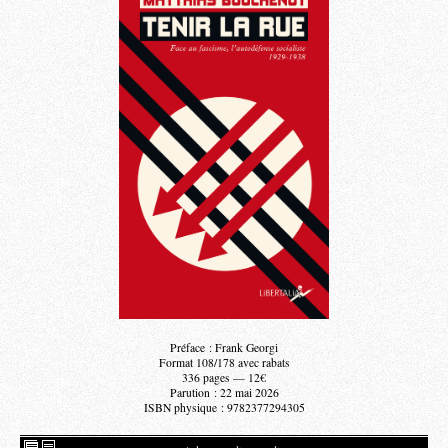
Préface : Frank Georgi
Format 108/178 avec rabats
336 pages — 12€
Parution : 22 mai 2026
ISBN physique : 9782377294305