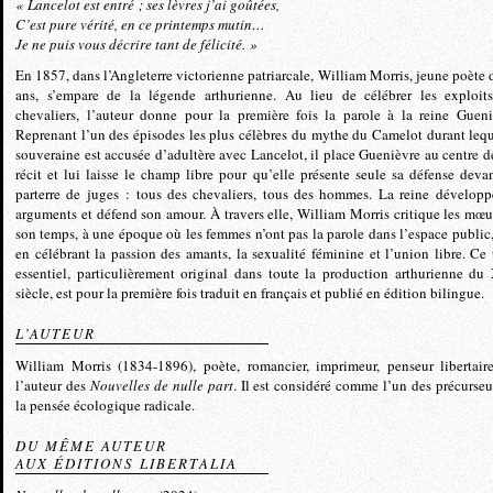
« Lancelot est entré ; ses lèvres j’ai goûtées,
C’est pure vérité, en ce printemps mutin…
Je ne puis vous décrire tant de félicité. »
En 1857, dans l’Angleterre victorienne patriarcale, William Morris, jeune poète 
ans, s’empare de la légende arthurienne. Au lieu de célébrer les exploit
chevaliers, l’auteur donne pour la première fois la parole à la reine Gueni
Reprenant l’un des épisodes les plus célèbres du mythe du Camelot durant lequ
souveraine est accusée d’adultère avec Lancelot, il place Guenièvre au centre d
récit et lui laisse le champ libre pour qu’elle présente seule sa défense deva
parterre de juges : tous des chevaliers, tous des hommes. La reine développ
arguments et défend son amour. À travers elle, William Morris critique les mœu
son temps, à une époque où les femmes n’ont pas la parole dans l’espace public,
en célébrant la passion des amants, la sexualité féminine et l’union libre. Ce 
essentiel, particulièrement original dans toute la production arthurienne du
siècle, est pour la première fois traduit en français et publié en édition bilingue.
L’AUTEUR
William Morris (1834-1896), poète, romancier, imprimeur, penseur libertaire
l’auteur des
Nouvelles de nulle part
. Il est considéré comme l’un des précurseu
la pensée écologique radicale.
DU MÊME AUTEUR
AUX ÉDITIONS LIBERTALIA