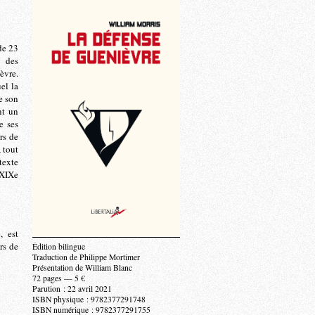
de 23
s des
èvre.
el la
e son
nt un
e ses
rs de
 tout
texte
 XIXe
, est
rs de
Édition bilingue
Traduction de Philippe Mortimer
Présentation de William Blanc
72 pages — 5 €
Parution : 22 avril 2021
ISBN physique : 9782377291748
ISBN numérique : 9782377291755