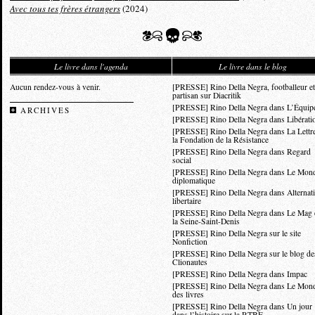
Avec tous tes frères étrangers
(2024)
Le livre dans l'agenda
Le livre dans le blog
Aucun rendez-vous à venir.
[PRESSE] Rino Della Negra, footballeur et
partisan sur Diacritik
[PRESSE] Rino Della Negra dans L’Équip
ARCHIVES
[PRESSE] Rino Della Negra dans Libérati
[PRESSE] Rino Della Negra dans La Lettr
la Fondation de la Résistance
[PRESSE] Rino Della Negra dans Regard
social
[PRESSE] Rino Della Negra dans Le Mon
diplomatique
[PRESSE] Rino Della Negra dans Alternat
libertaire
[PRESSE] Rino Della Negra dans Le Mag 
la Seine-Saint-Denis
[PRESSE] Rino Della Negra sur le site
Nonfiction
[PRESSE] Rino Della Negra sur le blog de
Clionautes
[PRESSE] Rino Della Negra dans Impac
[PRESSE] Rino Della Negra dans Le Mon
des livres
[PRESSE] Rino Della Negra dans Un jour
dans l’histoire sur la RTBF