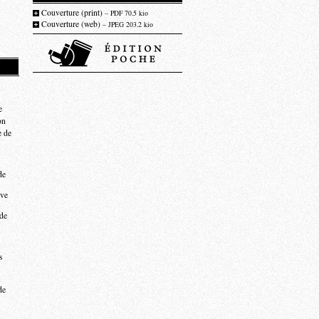
Couverture (print)
– PDF 70.5 kio
Couverture (web)
– JPEG 203.2 kio
e
on
e de
de
ive
de
s
de