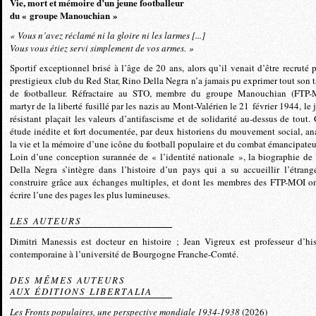
Vie, mort et mémoire d’un jeune footballeur
du « groupe Manouchian »
« Vous n’avez réclamé ni la gloire ni les larmes [...]
Vous vous étiez servi simplement de vos armes. »
Sportif exceptionnel brisé à l’âge de 20 ans, alors qu’il venait d’être recruté p
prestigieux club du Red Star, Rino Della Negra n’a jamais pu exprimer tout son t
de footballeur. Réfractaire au STO, membre du groupe Manouchian (FTP-
martyr de la liberté fusillé par les nazis au Mont-Valérien le 21 février 1944, le 
résistant plaçait les valeurs d’antifascisme et de solidarité au-dessus de tout. 
étude inédite et fort documentée, par deux historiens du mouvement social, an
la vie et la mémoire d’une icône du football populaire et du combat émancipateu
Loin d’une conception surannée de « l’identité nationale », la biographie de
Della Negra s’intègre dans l’histoire d’un pays qui a su accueillir l’étrange
construire grâce aux échanges multiples, et dont les membres des FTP-MOI o
écrire l’une des pages les plus lumineuses.
LES AUTEURS
Dimitri Manessis est docteur en histoire ; Jean Vigreux est professeur d’his
contemporaine à l’université de Bourgogne Franche-Comté.
DES MÊMES AUTEURS
AUX ÉDITIONS LIBERTALIA
Les Fronts populaires, une perspective mondiale 1934-1938
(2026)