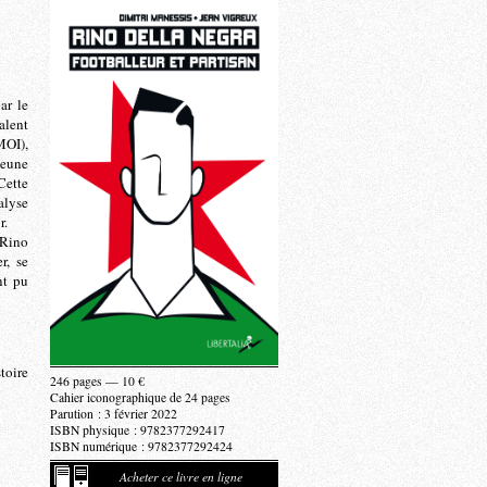
ar le
alent
MOI),
jeune
Cette
alyse
r.
 Rino
r, se
nt pu
toire
246 pages — 10 €
Cahier iconographique de 24 pages
Parution : 3 février 2022
ISBN physique : 9782377292417
ISBN numérique : 9782377292424
Acheter ce livre en ligne