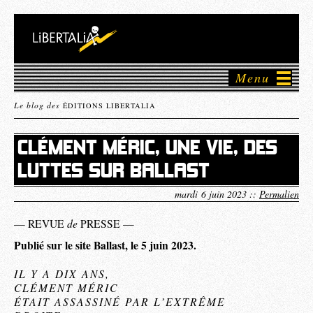
Menu
Le blog des
ÉDITIONS LIBERTALIA
CLÉMENT MÉRIC, UNE VIE, DES
LUTTES SUR BALLAST
mardi 6 juin 2023 ::
Permalien
de
— REVUE
PRESSE —
Publié sur le site Ballast, le 5 juin 2023.
IL Y A DIX ANS,
CLÉMENT MÉRIC
ÉTAIT ASSASSINÉ PAR L’EXTRÊME