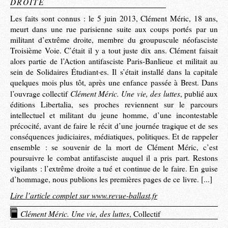
DROITE
Les faits sont connus : le 5 juin 2013, Clément Méric, 18 ans,
meurt dans une rue parisienne suite aux coups portés par un
militant d’extrême droite, membre du groupuscule néofasciste
Troisième Voie. C’était il y a tout juste dix ans. Clément faisait
alors partie de l’Action antifasciste Paris-Banlieue et militait au
sein de Solidaires Étudiant·es. Il s’était installé dans la capitale
quelques mois plus tôt, après une enfance passée à Brest. Dans
Clément Méric. Une vie, des luttes
l’ouvrage collectif
, publié aux
éditions Libertalia, ses proches reviennent sur le parcours
intellectuel et militant du jeune homme, d’une incontestable
précocité, avant de faire le récit d’une journée tragique et de ses
conséquences judiciaires, médiatiques, politiques. Et de rappeler
ensemble : se souvenir de la mort de Clément Méric, c’est
poursuivre le combat antifasciste auquel il a pris part. Restons
vigilants : l’extrême droite a tué et continue de le faire. En guise
d’hommage, nous publions les premières pages de ce livre. [...]
Lire l’article complet sur www.revue-ballast.fr
Clément Méric. Une vie, des luttes
, Collectif