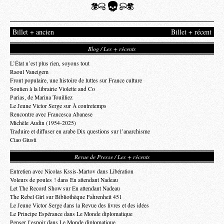
Billet + ancien
Billet + récent
Blog / Les + récents
L’État n’est plus rien, soyons tout
Raoul Vaneigem
Front populaire, une histoire de luttes sur France culture
Soutien à la librairie Violette and Co
Parias, de Marina Touilliez
Le Jeune Victor Serge sur À contretemps
Rencontre avec Francesca Abanese
Michèle Audin (1954-2025)
Traduire et diffuser en arabe Dix questions sur l’anarchisme
Ciao Giusti
Revue de Presse / Les + récents
Entretien avec Nicolas Kssis-Martov dans Libération
Voleurs de poules ! dans En attendant Nadeau
Let The Record Show sur En attendant Nadeau
The Rebel Girl sur Bibliothèque Fahrenheit 451
Le Jeune Victor Serge dans la Revue des livres et des idées
Le Principe Espérance dans Le Monde diplomatique
Penser l’espoir dans Le Monde diplomatique