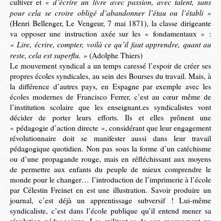
« d’écrire un livre avec passion, avec talent, sans
cultiver et
pour cela se croire obligé d’abandonner l’étau ou l’établi »
(Henri Bellenger, Le Vengeur, 7 mai 1871), la classe dirigeante
va opposer une instruction axée sur les « fondamentaux » :
« Lire, écrire, compter, voilà ce qu’il faut apprendre, quant au
reste, cela est superflu. »
(Adolphe Thiers)
Le mouvement syndical a un temps caressé l’espoir de créer ses
propres écoles syndicales, au sein des Bourses du travail. Mais, à
la différence d’autres pays, en Espagne par exemple avec les
écoles modernes de Francisco Ferrer, c’est au cœur même de
l’institution scolaire que les enseignant.es syndicalistes vont
décider de porter leurs efforts. Ils et elles prônent une
« pédagogie d’action directe », considérant que leur engagement
révolutionnaire doit se manifester aussi dans leur travail
pédagogique quotidien. Non pas sous la forme d’un catéchisme
ou d’une propagande rouge, mais en réfléchissant aux moyens
de permettre aux enfants du peuple de mieux comprendre le
monde pour le changer… l’introduction de l’imprimerie à l’école
par Célestin Freinet en est une illustration. Savoir produire un
journal, c’est déjà un apprentissage subversif ! Lui-même
syndicaliste, c’est dans l’école publique qu’il entend mener sa