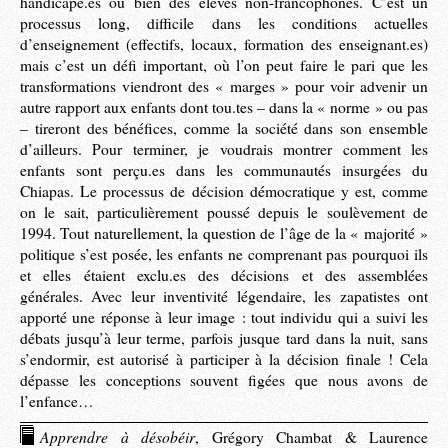
handicapé.es ou bien des élèves non-francophones. C’est un
processus long, difficile dans les conditions actuelles
d’enseignement (effectifs, locaux, formation des enseignant.es)
mais c’est un défi important, où l’on peut faire le pari que les
transformations viendront des « marges » pour voir advenir un
autre rapport aux enfants dont tou.tes – dans la « norme » ou pas
– tireront des bénéfices, comme la société dans son ensemble
d’ailleurs. Pour terminer, je voudrais montrer comment les
enfants sont perçu.es dans les communautés insurgées du
Chiapas. Le processus de décision démocratique y est, comme
on le sait, particulièrement poussé depuis le soulèvement de
1994. Tout naturellement, la question de l’âge de la « majorité »
politique s’est posée, les enfants ne comprenant pas pourquoi ils
et elles étaient exclu.es des décisions et des assemblées
générales. Avec leur inventivité légendaire, les zapatistes ont
apporté une réponse à leur image : tout individu qui a suivi les
débats jusqu’à leur terme, parfois jusque tard dans la nuit, sans
s’endormir, est autorisé à participer à la décision finale ! Cela
dépasse les conceptions souvent figées que nous avons de
l’enfance…
Apprendre à désobéir
, Grégory Chambat & Laurence