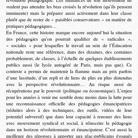
révolution pédagogique. Les militant.es de son mouvement ne
veulent pas attendre les bras croisés la révolution (qu’ils pensent
imminente) mais la préparer aussi activement dans leur classe
plutôt que de rester de « paisibles conservateurs » en matière de
pratiques pédagogiques…
En France, cette histoire marque encore aujourd’hui la situation
des pédagogies qu’on pourrait qualifier de « radicales »,
« sociales » pour lesquelles le travail au sein de l’Éducation
nationale reste une référence, dans des dizaines, des centaines
probablement, de classes, à l’échelle de quelques établissements
publics aussi (le lycée autogéré de Paris, mais pas que). Ce
contexte a permis de maintenir la flamme mais au prix parfois
d’une lassitude, d’un repli et de liens de plus en plus distendus
avec la perspective révolutionnaire… Au risque aussi de
récupérations par le pouvoir (politique ou économique). L’enjeu
pour les années à venir me semble donc moins dans la lutte pour
une reconnaissance officielle des pédagogies émancipatrices
(réduites alors à des techniques, des outils, vidées de leur
potentiel subversif) que dans leur capacité à renouer des liens
avec mouvement syndical et social, à réinscrire la pédagogie
dans un horizon révolutionnaire et émancipateur. C’est aussi la
meilleure des réponses à apporter aux réac-publicains évoqués