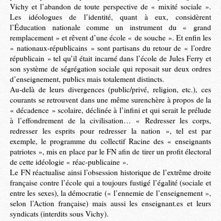
Vichy et l’abandon de toute perspective de « mixité sociale ».
Les idéologues de l’identité, quant à eux, considèrent
l’Éducation nationale comme un instrument du « grand
remplacement » et rêvent d’une école « de souche ». Et enfin les
« nationaux-républicains » sont partisans du retour de « l’ordre
républicain » tel qu’il était incarné dans l’école de Jules Ferry et
son système de ségrégation sociale qui reposait sur deux ordres
d’enseignement, publics mais totalement distincts.
Au-delà de leurs divergences (public/privé, religion, etc.), ces
courants se retrouvent dans une même surenchère à propos de la
« décadence » scolaire, déclinée à l’infini et qui serait le prélude
à l’effondrement de la civilisation… « Redresser les corps,
redresser les esprits pour redresser la nation », tel est par
exemple, le programme du collectif Racine des « enseignants
patriotes », mis en place par le FN afin de tirer un profit électoral
de cette idéologie « réac-publicaine ».
Le FN réactualise ainsi l’obsession historique de l’extrême droite
française contre l’école qui a toujours fustigé l’égalité (sociale et
entre les sexes), la démocratie (« l’ennemie de l’enseignement »,
selon l’Action française) mais aussi les enseignant.es et leurs
syndicats (interdits sous Vichy).