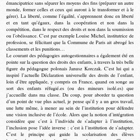
émancipatrice sans séparer les moyens des fins (préparer un autre
monde, former celles et ceux qui auront à le transformer et à le
gérer). La liberté, comme l’égalité, s’apprennent donc en liberté
et en tant qu’égaux, dans la coopération et non dans la
compétition, dans le respect des droits et non dans la soumission
ou l’obéissance. C’est par exemple Louise Michel, institutrice de
profession, se félicitant que la Commune de Paris ait abrogé les
classements et les punitions…
Le courant des pédagogies autogestionnaires a également été en
pointe sur la question des droits des enfants, à travers la très belle
figure du pédagogue polonais Janusz Korczak. C’est lui qui a
inspiré l’actuelle Déclaration universelle des droits de l’enfant,
loin d’être appliquée, y compris en France, quand on songe au
sort des enfants réfugié.es (ou des mineurs isolé.es) que
j’accueille dans ma classe. Du coup, pour aborder ta question
d’un point de vue plus actuel, je pense qu’il y a un gros travail,
une lutte même, à mener au sein de l’institution pour défendre
une vision inclusive de l’école. Alors que la notion d’intégration
considère que c’est à l’individu de s’adapter à l’institution,
l’inclusion pose l’idée inverse : c’est à l’institution de s’adapter.
C’est le principe qui guide la scolarisation des élèves