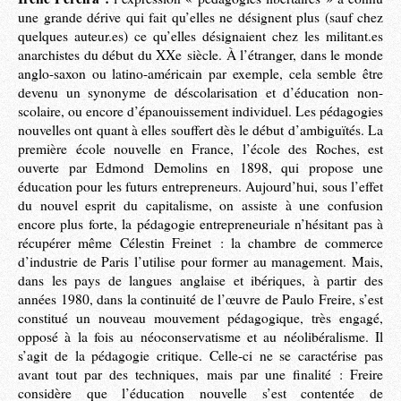
une grande dérive qui fait qu’elles ne désignent plus (sauf chez
quelques auteur.es) ce qu’elles désignaient chez les militant.es
anarchistes du début du XXe siècle. À l’étranger, dans le monde
anglo-saxon ou latino-américain par exemple, cela semble être
devenu un synonyme de déscolarisation et d’éducation non-
scolaire, ou encore d’épanouissement individuel. Les pédagogies
nouvelles ont quant à elles souffert dès le début d’ambiguïtés. La
première école nouvelle en France, l’école des Roches, est
ouverte par Edmond Demolins en 1898, qui propose une
éducation pour les futurs entrepreneurs. Aujourd’hui, sous l’effet
du nouvel esprit du capitalisme, on assiste à une confusion
encore plus forte, la pédagogie entrepreneuriale n’hésitant pas à
récupérer même Célestin Freinet : la chambre de commerce
d’industrie de Paris l’utilise pour former au management. Mais,
dans les pays de langues anglaise et ibériques, à partir des
années 1980, dans la continuité de l’œuvre de Paulo Freire, s’est
constitué un nouveau mouvement pédagogique, très engagé,
opposé à la fois au néoconservatisme et au néolibéralisme. Il
s’agit de la pédagogie critique. Celle-ci ne se caractérise pas
avant tout par des techniques, mais par une finalité : Freire
considère que l’éducation nouvelle s’est contentée de