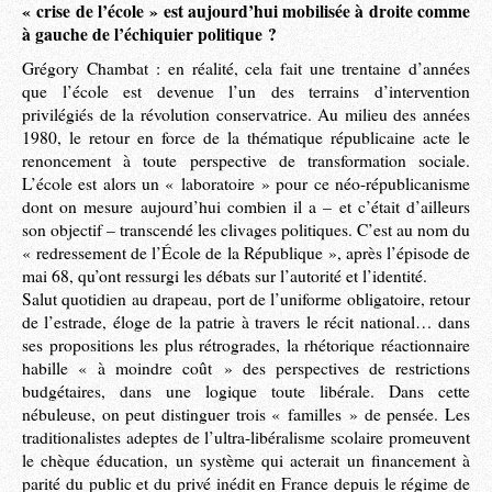
« crise de l’école » est aujourd’hui mobilisée à droite comme
à gauche de l’échiquier politique ?
Grégory Chambat : en réalité, cela fait une trentaine d’années
que l’école est devenue l’un des terrains d’intervention
privilégiés de la révolution conservatrice. Au milieu des années
1980, le retour en force de la thématique républicaine acte le
renoncement à toute perspective de transformation sociale.
L’école est alors un « laboratoire » pour ce néo-républicanisme
dont on mesure aujourd’hui combien il a – et c’était d’ailleurs
son objectif – transcendé les clivages politiques. C’est au nom du
« redressement de l’École de la République », après l’épisode de
mai 68, qu’ont ressurgi les débats sur l’autorité et l’identité.
Salut quotidien au drapeau, port de l’uniforme obligatoire, retour
de l’estrade, éloge de la patrie à travers le récit national… dans
ses propositions les plus rétrogrades, la rhétorique réactionnaire
habille « à moindre coût » des perspectives de restrictions
budgétaires, dans une logique toute libérale. Dans cette
nébuleuse, on peut distinguer trois « familles » de pensée. Les
traditionalistes adeptes de l’ultra-libéralisme scolaire promeuvent
le chèque éducation, un système qui acterait un financement à
parité du public et du privé inédit en France depuis le régime de