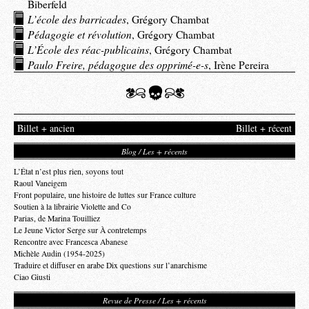
Biberfeld
L’école des barricades
, Grégory Chambat
Pédagogie et révolution
, Grégory Chambat
L’École des
réac-publicains
, Grégory Chambat
Paulo Freire, pédagogue des opprimé-e-s
, Irène Pereira
Billet + ancien
Billet + récent
Blog / Les + récents
L’État n’est plus rien, soyons tout
Raoul Vaneigem
Front populaire, une histoire de luttes sur France culture
Soutien à la librairie Violette and Co
Parias, de Marina Touilliez
Le Jeune Victor Serge sur À contretemps
Rencontre avec Francesca Abanese
Michèle Audin (1954-2025)
Traduire et diffuser en arabe Dix questions sur l’anarchisme
Ciao Giusti
Revue de Presse / Les + récents