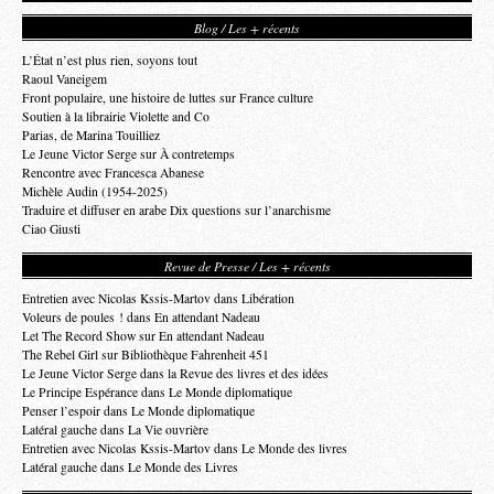
Blog / Les + récents
L’État n’est plus rien, soyons tout
Raoul Vaneigem
Front populaire, une histoire de luttes sur France culture
Soutien à la librairie Violette and Co
Parias, de Marina Touilliez
Le Jeune Victor Serge sur À contretemps
Rencontre avec Francesca Abanese
Michèle Audin (1954-2025)
Traduire et diffuser en arabe Dix questions sur l’anarchisme
Ciao Giusti
Revue de Presse / Les + récents
Entretien avec Nicolas Kssis-Martov dans Libération
Voleurs de poules ! dans En attendant Nadeau
Let The Record Show sur En attendant Nadeau
The Rebel Girl sur Bibliothèque Fahrenheit 451
Le Jeune Victor Serge dans la Revue des livres et des idées
Le Principe Espérance dans Le Monde diplomatique
Penser l’espoir dans Le Monde diplomatique
Latéral gauche dans La Vie ouvrière
Entretien avec Nicolas Kssis-Martov dans Le Monde des livres
Latéral gauche dans Le Monde des Livres