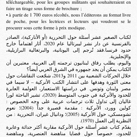
téléchargeable, pour les groupes militants qui souhaiteraient en
faire un tirage sous forme de brochure ;
• à partir de 1 700 euros récoltés, nous l’éditerons au format livre
de poche, pour les lectrices et lecteurs qui voudront se le
procurer sous cette forme à prix modique.
لكتاب الصغير عشر أسئلة حول التحررية (أو الأناركية)، الصادر
بالفرنسية عن دار نشر ليبرتاليا عام 2020، أثار اهتماماً خارج
حدود فرنسا.فقد تُرجم إلى اليونانية، والبرتغالية البرازيلية،
والإنجليزية.
واليوم، يطلب رفاق لبنانيون ترجمته إلى العربية، معتبرين أن
الكتاب يمكن أن يجد جمهوره في الشرق العربي أيضاً؟
خلال الحركات الشعبية بين 2011 و2013، شجّعت النقاشات حول
معنى الثورة وهدفها على انتشار الكتب الأنركية – لا سيما في
مصر ولبنان وتونس. في دراستها الاستعمار، العولمة العابرة
للحدود والأنركية في جنوب المتوسط (2020)، تشير الباحثة لورا
غاليان إلى تداول ثلاث ترجمات عربية على وجه الخصوص :
كولين وورد، الأنركية : مقدمة قصيرة جداً (2004)؛ نعوم
تشومسكي، حول الأنركية (2005)؛ ودانيال غيران، التحررية : من
النظرية إلى العمل (1970).
يقدّم كتاب عشر أسئلة حول الأنركية مقاربة أكثر حداثة وعابرة
للحدود، خصوصاً حول قضايا مناهضة العنصرية، ومناهضة