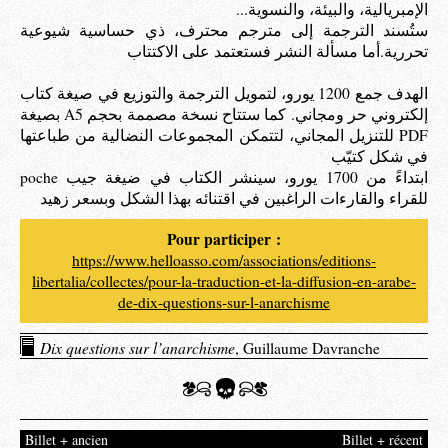
الإمبريالية، والبيئة، والنسوية...
ستُسند الترجمة إلى مترجم محترف، ذي حساسية شيوعية
تحررية.أما مسألة النشر فستعتمد على الاكتتاب
الهدف جمع 1200 يورو، لتمويل الترجمة والتوزيع في صيغة كتاب
إلكتروني حر ومجاني. كما ستتاح نسخة مصممة بحجم A5 بصيغة
PDF للتنزيل المجاني، لتتمكن المجموعات النضالية من طباعتها
في شكل كتيّب
ابتداءً من 1700 يورو، سينشر الكتاب في ضيغة جيب poche
للقراء والقارءات الراغبين في اقتنائه بهذا الشكل وبسعر زهيد
Pour participer :
https://www.helloasso.com/associations/editions-
libertalia/collectes/pour-la-traduction-et-la-diffusion-en-arabe-
de-dix-questions-sur-l-anarchisme
Dix questions sur l’anarchisme
, Guillaume Davranche
Billet + ancien
Billet + récent