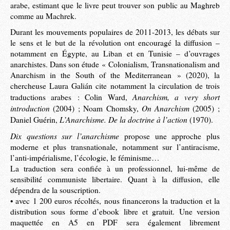
arabe, estimant que le livre peut trouver son public au Maghreb
comme au Machrek.
Durant les mouvements populaires de 2011-2013, les débats sur
le sens et le but de la révolution ont encouragé la diffusion –
notamment en Égypte, au Liban et en Tunisie – d’ouvrages
anarchistes. Dans son étude « Colonialism, Transnationalism and
Anarchism in the South of the Mediterranean » (2020), la
chercheuse Laura Galián cite notamment la circulation de trois
Anarchism, a very short
traductions arabes : Colin Ward,
introduction
On Anarchism
(2004) ; Noam Chomsky,
(2005) ;
L’Anarchisme. De la doctrine à l’action
Daniel Guérin,
(1970).
Dix questions sur l’anarchisme
propose une approche plus
moderne et plus transnationale, notamment sur l’antiracisme,
l’anti-impérialisme, l’écologie, le féminisme…
La traduction sera confiée à un professionnel, lui-même de
sensibilité communiste libertaire. Quant à la diffusion, elle
dépendra de la souscription.
• avec 1 200 euros récoltés, nous financerons la traduction et la
distribution sous forme d’ebook libre et gratuit. Une version
maquettée en A5 en PDF sera également librement