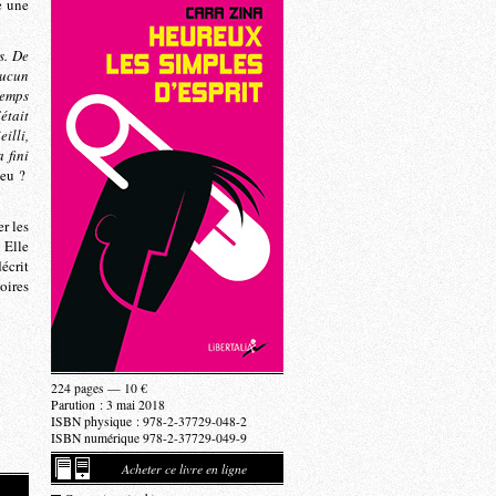
e une
s. De
aucun
temps
était
eilli,
 fini
jeu ?
er les
 Elle
écrit
oires
224 pages — 10 €
Parution : 3 mai 2018
ISBN physique : 978-2-37729-048-2
ISBN numérique 978-2-37729-049-9
Acheter ce livre en ligne