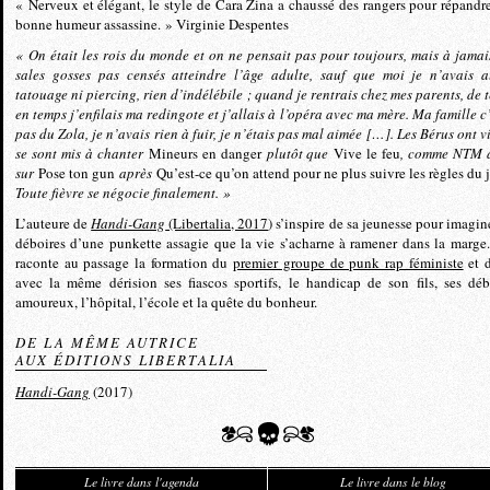
« Nerveux et élégant, le style de Cara Zina a chaussé des rangers pour répandr
bonne humeur assassine. » Virginie Despentes
« On était les rois du monde et on ne pensait pas pour toujours, mais à jamai
sales gosses pas censés atteindre l’âge adulte, sauf que moi je n’avais 
tatouage ni piercing, rien d’indélébile ; quand je rentrais chez mes parents, de 
en temps j’enfilais ma redingote et j’allais à l’opéra avec ma mère. Ma famille c’
pas du Zola, je n’avais rien à fuir, je n’étais pas mal aimée […]. Les Bérus ont vi
se sont mis à chanter
Mineurs en danger
plutôt que
Vive le feu
, comme NTM a
sur
Pose ton gun
après
Qu’est-ce qu’on attend pour ne plus suivre les règles du 
Toute fièvre se négocie finalement. »
L’auteure de
Handi-Gang
(Libertalia, 2017
) s’inspire de sa jeunesse pour imagin
déboires d’une punkette assagie que la vie s’acharne à ramener dans la marge.
raconte au passage la formation du
premier groupe de punk rap féministe
et d
avec la même dérision ses fiascos sportifs, le handicap de son fils, ses déb
amoureux, l’hôpital, l’école et la quête du bonheur.
DE LA MÊME AUTRICE
AUX ÉDITIONS LIBERTALIA
Handi-Gang
(2017)
Le livre dans l'agenda
Le livre dans le blog