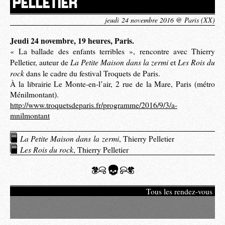
PELLETIER
jeudi 24 novembre 2016 @ Paris (XX)
Jeudi 24 novembre, 19 heures, Paris.
« La ballade des enfants terribles », rencontre avec Thierry
La Petite Maison dans la zermi
Les Rois du
Pelletier, auteur de
et
rock
dans le cadre du festival Troquets de Paris.
À la librairie Le Monte-en-l’air, 2 rue de la Mare, Paris (métro
Ménilmontant).
http://www.troquetsdeparis.fr/programme/2016/9/3/a-
mnilmontant
La Petite Maison dans la zermi
, Thierry Pelletier
Les Rois du rock
, Thierry Pelletier
Tous les rendez-vous