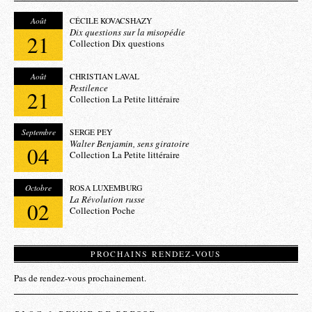
Août
CÉCILE KOVACSHAZY
Dix questions sur la misopédie
21
Collection Dix questions
Août
CHRISTIAN LAVAL
Pestilence
21
Collection La Petite littéraire
Septembre
SERGE PEY
Walter Benjamin, sens giratoire
04
Collection La Petite littéraire
Octobre
ROSA LUXEMBURG
La Révolution russe
02
Collection Poche
PROCHAINS RENDEZ-VOUS
Pas de rendez-vous prochainement.